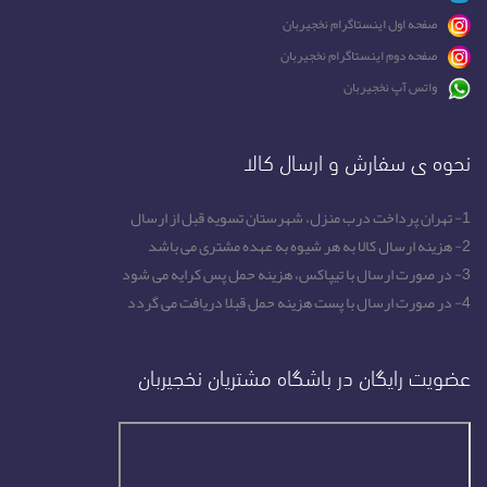
صفحه اول اینستاگرام نخجیربان
صفحه دوم اینستاگرام نخجیربان
واتس آپ نخجیربان
نحوه ی سفارش و ارسال کالا
1- تهران پرداخت درب منزل، شهرستان تسویه قبل از ارسال
2- هزینه ارسال کالا به هر شیوه به عهده مشتری می باشد
3- در صورت ارسال با تیپاکس، هزینه حمل پس کرایه می شود
4- در صورت ارسال با پست هزینه حمل قبلا دریافت می گردد
عضویت رایگان در باشگاه مشتریان نخجیربان