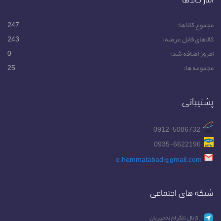
مجموع کالا ها:
247
کالاهای قابل عرضه:
243
امروز اضافه شد:
0
مجموعه ها:
25
پشتیبانی
0912-5086732
0935-6622196
e.hemmatabadi@gmail.com
شبکه های اجتماعی
کانال تلگرام نخجیربان