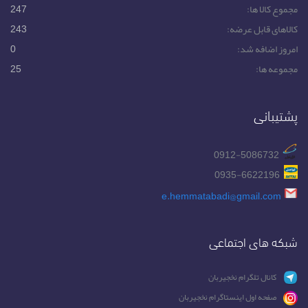
مجموع کالا ها:
247
کالاهای قابل عرضه:
243
امروز اضافه شد:
0
مجموعه ها:
25
پشتیبانی
0912-5086732
0935-6622196
e.hemmatabadi@gmail.com
شبکه های اجتماعی
کانال تلگرام نخجیربان
صفحه اول اینستاگرام نخجیربان