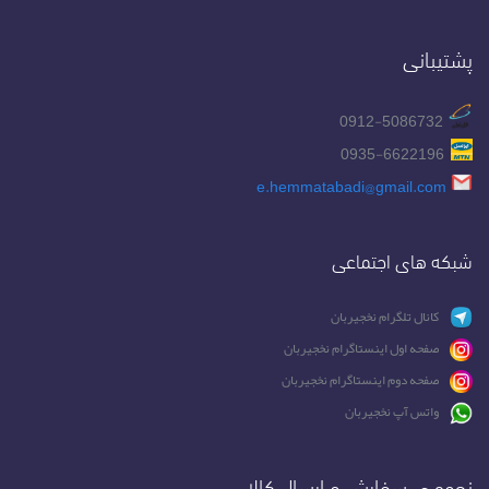
پشتیبانی
0912-5086732
0935-6622196
e.hemmatabadi@gmail.com
شبکه های اجتماعی
کانال تلگرام نخجیربان
صفحه اول اینستاگرام نخجیربان
صفحه دوم اینستاگرام نخجیربان
واتس آپ نخجیربان
نحوه ی سفارش و ارسال کالا