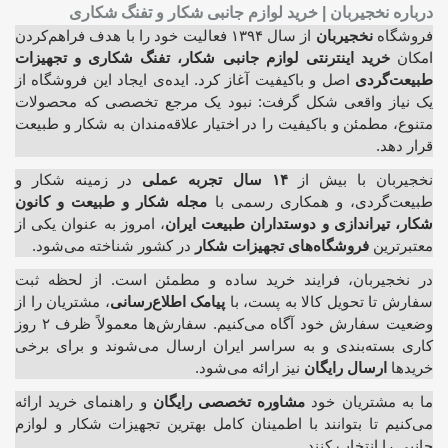
درباره نخجیربان | خرید لوازم جانبی شکار و تفنگ شکاری
فروشگاه
نخجیربان
از سال ۱۳۹۴ فعالیت خود را با هدف فراهم‌کردن
امکان
خرید اینترنتی لوازم جانبی شکار، تفنگ شکاری و تجهیزات
طبیعت‌گردی
اصل و باکیفیت آغاز کرد. ایده‌ی ایجاد این فروشگاه از
یک نیاز واقعی شکل گرفت: نبود یک مرجع تخصصی که محصولات
متنوع، مطمئن و باکیفیت را در اختیار علاقه‌مندان به شکار و طبیعت
قرار دهد.
نخجیربان با بیش از
۱۴ سال تجربه عملی
در زمینه شکار و
طبیعت‌گردی، و همکاری رسمی با
مجله شکار و طبیعت و کانون
شکار، تیراندازی و دوستداران طبیعت ایران
، امروز به عنوان یکی از
معتبرترین
فروشگاه‌های تجهیزات شکار
در کشور شناخته می‌شود.
در نخجیربان، فرایند خرید ساده و مطمئن است. از لحظه ثبت
سفارش تا تحویل کالا به پست، با
پیامک اطلاع‌رسانی
، مشتریان را از
وضعیت سفارش خود آگاه می‌کنیم. سفارش‌ها معمولاً ظرف ۲ روز
کاری بسته‌بندی و به سراسر ایران ارسال می‌شوند و برای برخی
خریدها
ارسال رایگان
نیز ارائه می‌شود.
ما به مشتریان خود
مشاوره تخصصی رایگان
و راهنمای خرید ارائه
می‌کنیم تا بتوانند با اطمینان کامل بهترین تجهیزات شکار و لوازم
جانبی را انتخاب کنند.