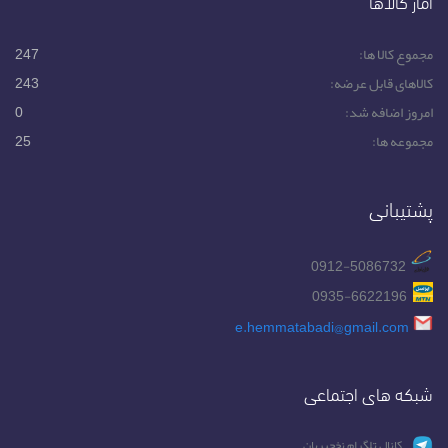
آمار کالاها
مجموع کالا ها:
247
کالاهای قابل عرضه:
243
امروز اضافه شد:
0
مجموعه ها:
25
پشتیبانی
0912-5086732
0935-6622196
e.hemmatabadi@gmail.com
شبکه های اجتماعی
کانال تلگرام نخجیربان