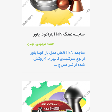
ساچمه تفنگ H&N باراکودا پاور
(اتمام موجودی)
تومان
ساچمه H&N آلمان مدل باراکودا پاور
از نوع سرگنبدی کالیبر 4.5 روکش
شده از فلز مس ج ...