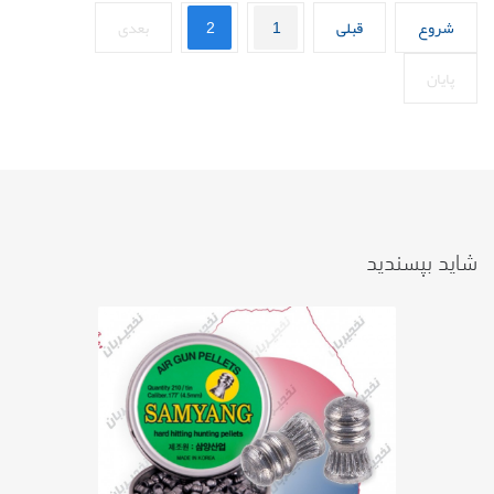
شروع
قبلی
1
2
بعدی
پایان
شاید بپسندید