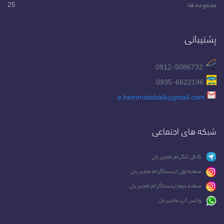
مجموعه ها:
25
پشتیبانی
0912-5086732
0935-6622196
e.hemmatabadi@gmail.com
شبکه های اجتماعی
کانال تلگرام نخجیربان
صفحه اول اینستاگرام نخجیربان
صفحه دوم اینستاگرام نخجیربان
واتس آپ نخجیربان