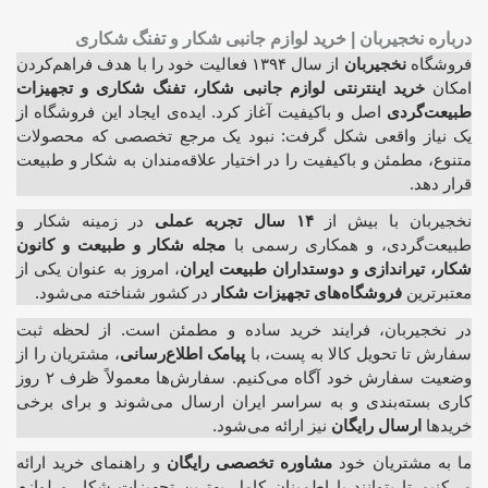
درباره نخجیربان | خرید لوازم جانبی شکار و تفنگ شکاری
فروشگاه
نخجیربان
از سال ۱۳۹۴ فعالیت خود را با هدف فراهم‌کردن
امکان
خرید اینترنتی لوازم جانبی شکار، تفنگ شکاری و تجهیزات
طبیعت‌گردی
اصل و باکیفیت آغاز کرد. ایده‌ی ایجاد این فروشگاه از
یک نیاز واقعی شکل گرفت: نبود یک مرجع تخصصی که محصولات
متنوع، مطمئن و باکیفیت را در اختیار علاقه‌مندان به شکار و طبیعت
قرار دهد.
نخجیربان با بیش از
۱۴ سال تجربه عملی
در زمینه شکار و
طبیعت‌گردی، و همکاری رسمی با
مجله شکار و طبیعت و کانون
شکار، تیراندازی و دوستداران طبیعت ایران
، امروز به عنوان یکی از
معتبرترین
فروشگاه‌های تجهیزات شکار
در کشور شناخته می‌شود.
در نخجیربان، فرایند خرید ساده و مطمئن است. از لحظه ثبت
سفارش تا تحویل کالا به پست، با
پیامک اطلاع‌رسانی
، مشتریان را از
وضعیت سفارش خود آگاه می‌کنیم. سفارش‌ها معمولاً ظرف ۲ روز
کاری بسته‌بندی و به سراسر ایران ارسال می‌شوند و برای برخی
خریدها
ارسال رایگان
نیز ارائه می‌شود.
ما به مشتریان خود
مشاوره تخصصی رایگان
و راهنمای خرید ارائه
می‌کنیم تا بتوانند با اطمینان کامل بهترین تجهیزات شکار و لوازم