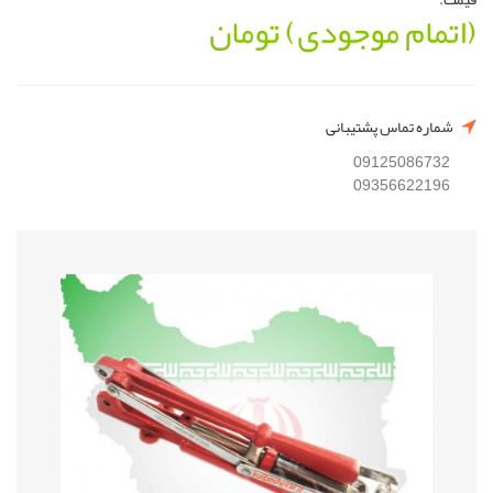
(اتمام موجودی)
تومان
شماره تماس پشتیبانی
09125086732
09356622196