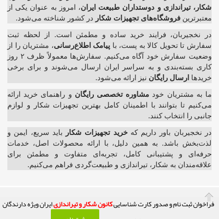
شکار، تیراندازی و دوستداران طبیعت ایران
، امروز به عنوان یکی از
معتبرترین
فروشگاه‌های تجهیزات شکار
در کشور شناخته می‌شود.
در نخجیربان، فرایند خرید ساده و مطمئن است. از لحظه ثبت
سفارش تا تحویل کالا به پست، با
پیامک اطلاع‌رسانی
، مشتریان را از
وضعیت سفارش خود آگاه می‌کنیم. سفارش‌ها معمولاً ظرف ۲ روز
کاری بسته‌بندی و به سراسر ایران ارسال می‌شوند و برای برخی
خریدها
ارسال رایگان
نیز ارائه می‌شود.
ما به مشتریان خود
مشاوره تخصصی رایگان
و راهنمای خرید ارائه
می‌کنیم تا بتوانند با اطمینان کامل بهترین تجهیزات شکار و لوازم
جانبی را انتخاب کنند.
در نخجیربان باور داریم که
خرید تجهیزات شکار
باید سریع، ایمن و
لذت‌بخش باشد. به همین دلیل، با ارائه محصولات اصل، خدمات
حرفه‌ای و پشتیبانی کامل، تجربه‌ای متفاوت و مطمئن برای
علاقه‌مندان به شکار، تیراندازی و طبیعت‌گردی فراهم می‌کنیم.
فراخوان ثبت نام و صدور کارت شناسایی
کانون شکار و تیراندازی
ایران ویژه دارندگان
کلیه حقوق این تارنما محفوظ و متعلق به صاحب امتیاز آن می باشد! (( فعالیت