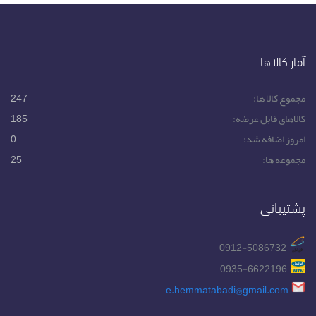
آمار کالاها
مجموع کالا ها:
247
کالاهای قابل عرضه:
185
امروز اضافه شد:
0
مجموعه ها:
25
پشتیبانی
0912-5086732
0935-6622196
e.hemmatabadi@gmail.com