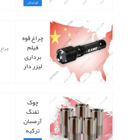
اورجینال
چراغ قوه
فیلم
چراغ 
برداری
لیزر دار
چوک
تفنگ
آرمسان
ترکیه