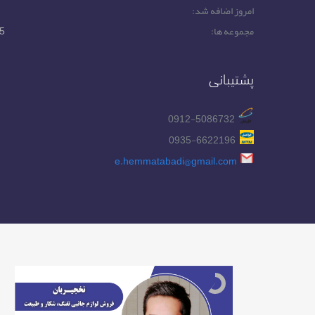
امروز اضافه شد:
مجموعه ها:
5
پشتیبانی
0912-5086732
0935-6622196
e.hemmatabadi@gmail.com