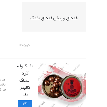
قنداق و پیش قنداق تفنگ
عنوان کالا
تک گلوله
گرد
اسلاگ
مناس
بالاس
کالیبر
فلز ق
16
کالای