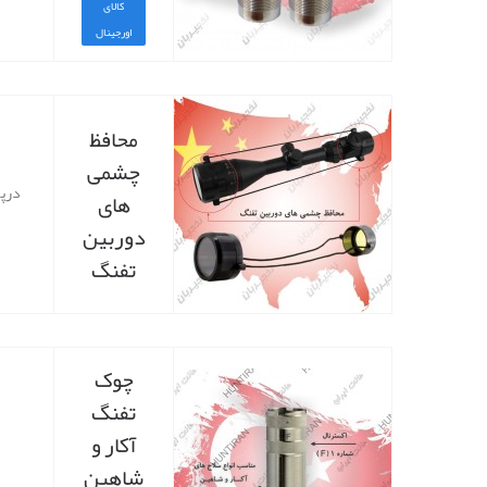
کالای
اورجینال
محافظ
چشمی
درپو
های
دوربین
تفنگ
چوک
تفنگ
آکار و
شاهین