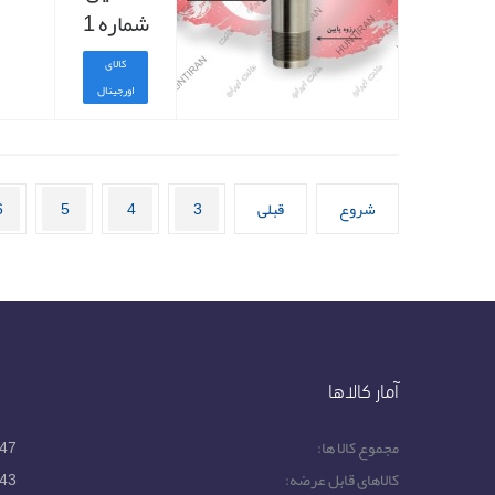
شماره 1
کالای
اورجینال
شروع
قبلی
3
4
5
6
آمار کالاها
مجموع کالا ها:
47
کالاهای قابل عرضه:
43