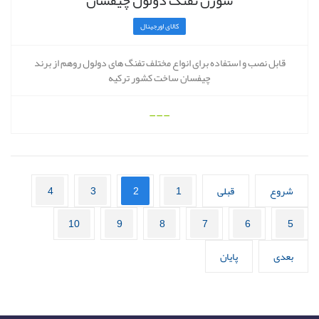
سوزن تفنگ دولول چیفسان
کالای اورجینال
قابل نصب و استفاده برای انواع مختلف تفنگ های دولول روهم از برند
چیفسان ساخت کشور ترکیه
---
شروع
قبلی
1
2
3
4
10
9
8
7
6
5
بعدی
پایان