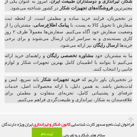
شکار، تیراندازی و دوستداران طبیعت ایران
، امروز به عنوان یکی از
معتبرترین
فروشگاه‌های تجهیزات شکار
در کشور شناخته می‌شود.
در نخجیربان، فرایند خرید ساده و مطمئن است. از لحظه ثبت
سفارش تا تحویل کالا به پست، با
پیامک اطلاع‌رسانی
، مشتریان را از
وضعیت سفارش خود آگاه می‌کنیم. سفارش‌ها معمولاً ظرف ۲ روز
کاری بسته‌بندی و به سراسر ایران ارسال می‌شوند و برای برخی
خریدها
ارسال رایگان
نیز ارائه می‌شود.
ما به مشتریان خود
مشاوره تخصصی رایگان
و راهنمای خرید ارائه
می‌کنیم تا بتوانند با اطمینان کامل بهترین تجهیزات شکار و لوازم
جانبی را انتخاب کنند.
در نخجیربان باور داریم که
خرید تجهیزات شکار
باید سریع، ایمن و
لذت‌بخش باشد. به همین دلیل، با ارائه محصولات اصل، خدمات
حرفه‌ای و پشتیبانی کامل، تجربه‌ای متفاوت و مطمئن برای
علاقه‌مندان به شکار، تیراندازی و طبیعت‌گردی فراهم می‌کنیم.
فراخوان ثبت نام و صدور کارت شناسایی
کانون شکار و تیراندازی
ایران ویژه دارندگان
کلیه حقوق این تارنما محفوظ و متعلق به صاحب امتیاز آن می باشد! (( فعالیت
ثبت نام
سلاح های شکاری و تفریحی