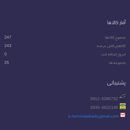
آمار کالاها
مجموع کالا ها:
247
کالاهای قابل عرضه:
243
امروز اضافه شد:
0
مجموعه ها:
25
پشتیبانی
0912-5086732
0935-6622196
e.hemmatabadi@gmail.com