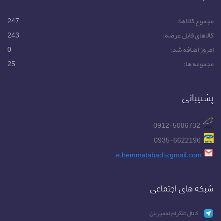
مجموع کالا ها:
247
کالاهای قابل عرضه:
243
امروز اضافه شد:
0
مجموعه ها:
25
پشتیبانی
0912-5086732
0935-6622196
e.hemmatabadi@gmail.com
شبکه های اجتماعی
کانال تلگرام نخجیربان