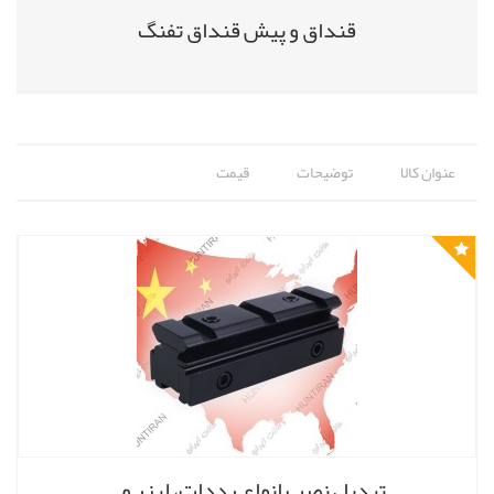
قنداق و پیش قنداق تفنگ
عنوان کالا
توضیحات
قیمت
تبدیل نصب انواع رددات، لیزر و..