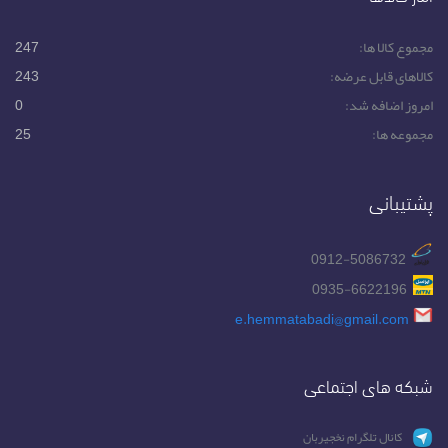
مجموع کالا ها:
247
کالاهای قابل عرضه:
243
امروز اضافه شد:
0
مجموعه ها:
25
پشتیبانی
0912-5086732
0935-6622196
e.hemmatabadi@gmail.com
شبکه های اجتماعی
کانال تلگرام نخجیربان