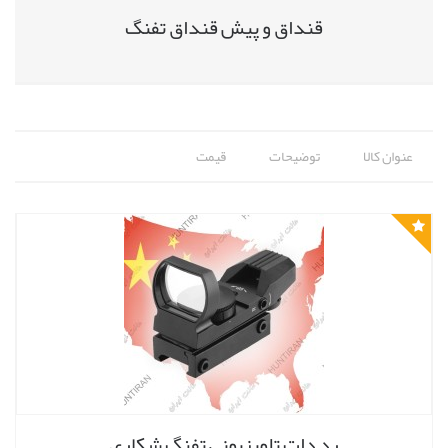
قنداق و پیش قنداق تفنگ
عنوان کالا
توضیحات
قیمت
رد دات تلویزیونی تفنگ شکاری