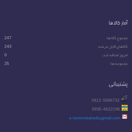
آمار کالاها
مجموع کالا ها:
247
کالاهای قابل عرضه:
243
امروز اضافه شد:
0
مجموعه ها:
25
پشتیبانی
0912-5086732
0935-6622196
e.hemmatabadi@gmail.com