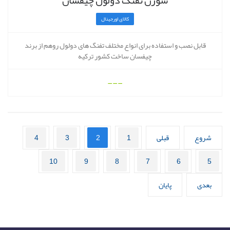
سوزن تفنگ دولول چیفسان
کالای اورجینال
قابل نصب و استفاده برای انواع مختلف تفنگ های دولول روهم از برند
چیفسان ساخت کشور ترکیه
---
شروع
قبلی
1
2
3
4
10
9
8
7
6
5
بعدی
پایان