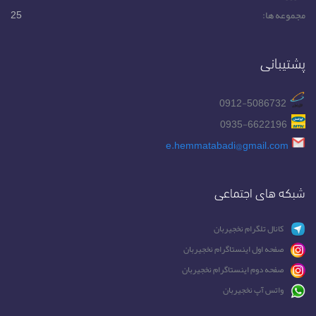
مجموعه ها:
25
پشتیبانی
0912-5086732
0935-6622196
e.hemmatabadi@gmail.com
شبکه های اجتماعی
کانال تلگرام نخجیربان
صفحه اول اینستاگرام نخجیربان
صفحه دوم اینستاگرام نخجیربان
واتس آپ نخجیربان