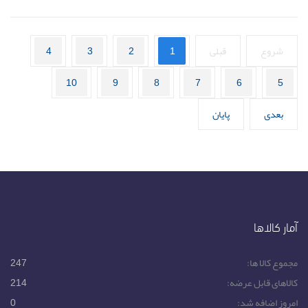
شروع
قبلی
1
2
3
4
10
9
8
7
6
5
بعدی
پایان
آمار کالاها
مجموع کالا ها:
247
کالاهای قابل عرضه:
214
امروز اضافه شد:
0