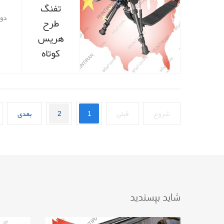
تفنگ
طرح
هریس
کوتاه
شروع
قبلی
1
2
بعدی
شاید بپسندید