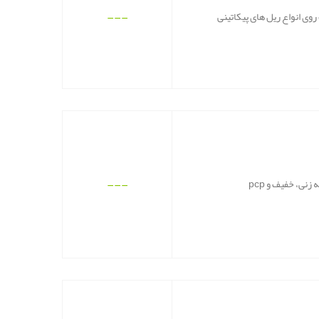
---
---
نی، خفیف و pcp