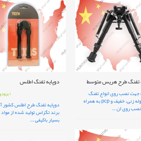
ه تفنگ طرح هریس متوسط
دوپایه تفنگ اطلس
جهت نصب روی انواع تفنگ
( بزودی
های گلوله زنی، خفیف و pcp به همراه
دوپایه تفنگ طرح اطلس کشور آم
صب روی ان ...
برند تگزاس تولید شده از مواد ا
بسیار باکیفی ...