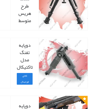
طرح
هریس
متوسط
دوپایه
تفنگ
مدل
تاکتیکال
کالای
اورجینال
دوپایه