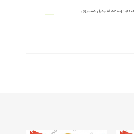
دوپایه تفنگ طرح هریس مدل کوتاه مناسب جهت نصب روی انواع تفنگ های گلوله زنی، خفیف و pcp به همراه تبدیل نصب روی
---