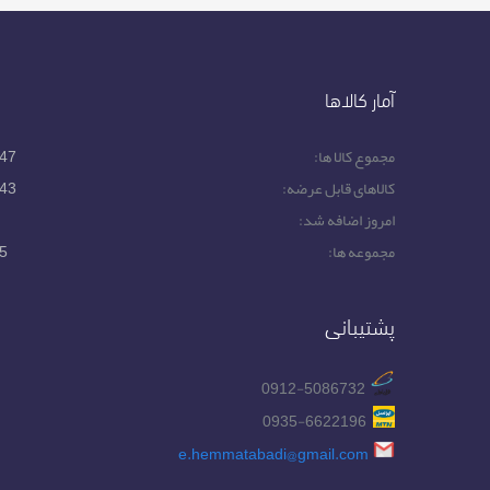
آمار کالاها
مجموع کالا ها:
47
کالاهای قابل عرضه:
43
امروز اضافه شد:
مجموعه ها:
5
پشتیبانی
0912-5086732
0935-6622196
e.hemmatabadi@gmail.com