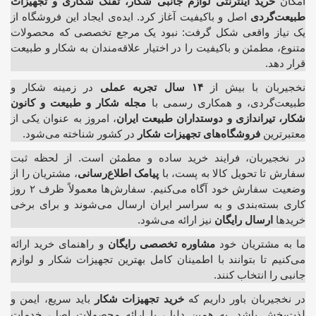
امکان
خرید اینترنتی لوازم جانبی شکار، تفنگ شکاری و تجهیزات
طبیعت‌گردی
اصل و باکیفیت آغاز کرد. ایده‌ی ایجاد این فروشگاه از
یک نیاز واقعی شکل گرفت: نبود یک مرجع تخصصی که محصولات
متنوع، مطمئن و باکیفیت را در اختیار علاقه‌مندان به شکار و طبیعت
قرار دهد.
نخجیربان با بیش از
۱۴ سال تجربه عملی
در زمینه شکار و
طبیعت‌گردی، و همکاری رسمی با
مجله شکار و طبیعت و کانون
شکار، تیراندازی و دوستداران طبیعت ایران
، امروز به عنوان یکی از
معتبرترین
فروشگاه‌های تجهیزات شکار
در کشور شناخته می‌شود.
در نخجیربان، فرایند خرید ساده و مطمئن است. از لحظه ثبت
سفارش تا تحویل کالا به پست، با
پیامک اطلاع‌رسانی
، مشتریان را از
وضعیت سفارش خود آگاه می‌کنیم. سفارش‌ها معمولاً ظرف ۲ روز
کاری بسته‌بندی و به سراسر ایران ارسال می‌شوند و برای برخی
خریدها
ارسال رایگان
نیز ارائه می‌شود.
ما به مشتریان خود
مشاوره تخصصی رایگان
و راهنمای خرید ارائه
می‌کنیم تا بتوانند با اطمینان کامل بهترین تجهیزات شکار و لوازم
جانبی را انتخاب کنند.
در نخجیربان باور داریم که
خرید تجهیزات شکار
باید سریع، ایمن و
لذت‌بخش باشد. به همین دلیل، با ارائه محصولات اصل، خدمات