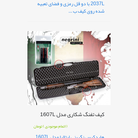
2037L با دو قل رمزی و فضای تعبیه
شده روی کیف ب ...
کیف تفنگ شکاری مدل 1607L
( اتمام موجودی )
تومان
هاردکیس نگرینی ایتالیا مدل 1607L