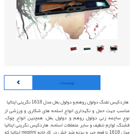
توضیحات
هاردکیس تفنگ دولول روهم و دولول بغل مدل 1618 نگرینی ایتالیا
مناسب جهت حمل و نگهداری انواع اسلحه های شکاری و ورزشی از
نوع ساچمه زنی دولول روهم و دولول بغل، همچنین انواع چوک،
فشنگ، لوازم تنظیف و سایر متعلقات اسلحه، هاردکیس نگرینی ایتالیا
مدل 1618 با فوم جیر و بدنه ضد خش در کارخانه negrini ایتالیا که