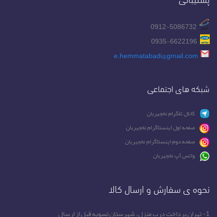
0912-5086732
0935-6622196
e.hemmatabadi@gmail.com
شبکه های اجتماعی
کانال تلگرام نخجیربان
صفحه اول اینستاگرام نخجیربان
صفحه دوم اینستاگرام نخجیربان
واتس آپ نخجیربان
نحوه ی سفارش و ارسال کالا
1- تهران پرداخت درب منزل، شهرستان تسویه قبل از ارسال