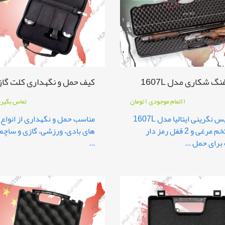
گ شکاری مدل 1607L
کیف حمل و نگهداری کلت گا
( اتمام موجودی )
تومان
تماس بگیر
هاردکیس نگرینی ایتالیا مدل 1607L
مناسب حمل و نگهداری از انواع
با فوم تخم مرغی و 2 قفل رمز دار
های بادی، ورزشی، گازی و ساچم
رای حمل ...
...