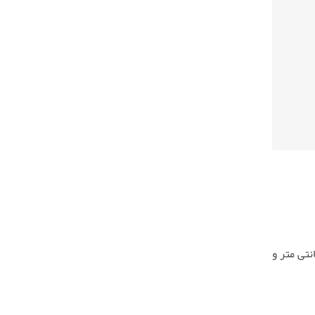
دل 1601 مناسب برای حمل و نگهداری اسلحه های دولول بقل و دولول روهم با حداکثر طول لول 78 سانتی متر و