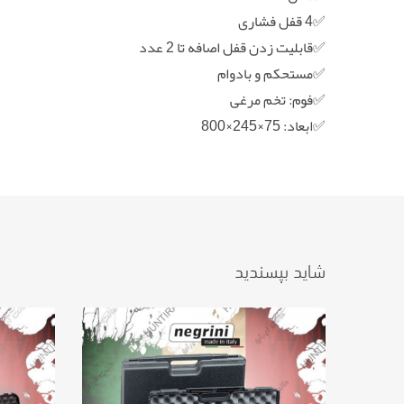
✅4 قفل فشاری
✅قابلیت زدن قفل اصافه تا 2 عدد
✅مستحکم و بادوام
✅فوم: تخم مرغی
✅ابعاد: 75×245×800
شاید بپسندید