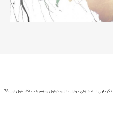
✅ هاردکیس نگرینی ایتالیا م