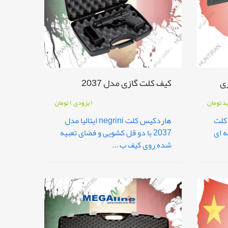
زی
کیف کلت گازی مدل 2037
ید
تومان
( بزودی )
تومان
 کلت
هاردکیس کلت negrini ایتالیا مدل
ه ای
2037 با دو قل کشویی و فضای تعبیه
شده روی کیف ب ...