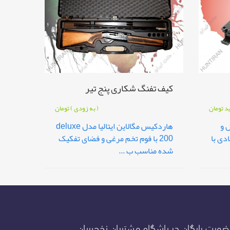
کیف تفنگ شکاری پنج تیر
ید
تومان
( به زودی )
تومان
 و
هاردکیس مگالاین ایتالیا مدل deluxe
دی با
200 با فوم تخم مرغی و فضای تفکیک
شده مناسب ب ...
ویت رایگان در باشگاه مشتریان نخجیربان