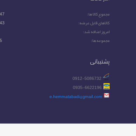
مجموع کالا ها:
47
کالاهای قابل عرضه:
43
امروز اضافه شد:
مجموعه ها:
5
پشتیبانی
0912-5086732
0935-6622196
e.hemmatabadi@gmail.com