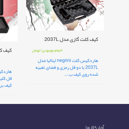
کیف کلت گازی مدل 2037L
کیف کلت
(اتمام موجودی)
تومان
هاردکیس کلت negrini ایتالیا مدل
2037L با دو قل رمزی و فضای تعبیه
شده روی کیف ب ...
قل کلی
کیف برا
آمار کالاها