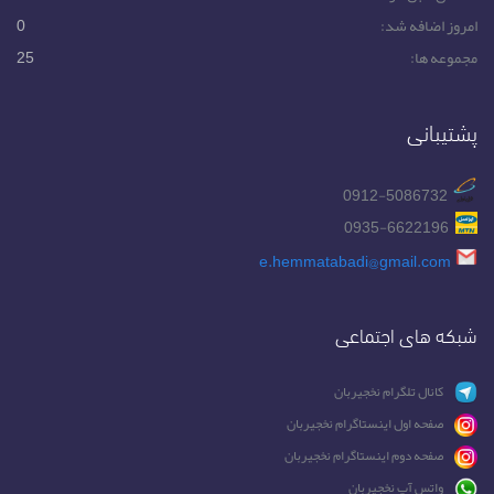
امروز اضافه شد:
0
مجموعه ها:
25
پشتیبانی
0912-5086732
0935-6622196
e.hemmatabadi@gmail.com
شبکه های اجتماعی
کانال تلگرام نخجیربان
صفحه اول اینستاگرام نخجیربان
صفحه دوم اینستاگرام نخجیربان
واتس آپ نخجیربان