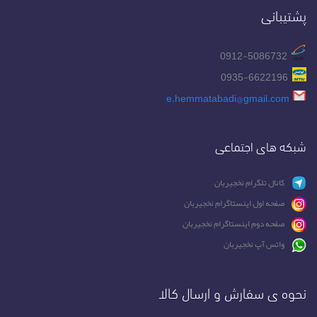
پشتیبانی
0912-5086732
0935-6622196
e.hemmatabadi@gmail.com
شبکه های اجتماعی
کانال تلگرام نخجیربان
صفحه اول اینستاگرام نخجیربان
صفحه دوم اینستاگرام نخجیربان
واتس آپ نخجیربان
نحوه ی سفارش و ارسال کالا