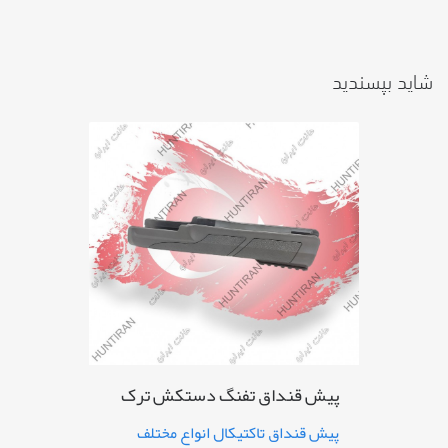
شاید بپسندید
پیش قنداق تفنگ دستکش ترک
پیش قنداق تاکتیکال انواع مختلف