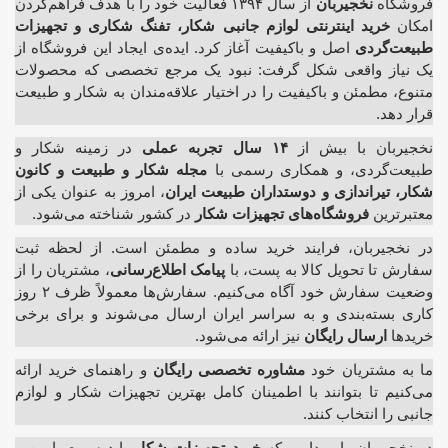
فروشگاه
نخجیربان
از سال ۱۳۹۴ فعالیت خود را با هدف فراهم‌کردن
امکان
خرید اینترنتی لوازم جانبی شکار، تفنگ شکاری و تجهیزات
طبیعت‌گردی
اصل و باکیفیت آغاز کرد. ایده‌ی ایجاد این فروشگاه از
یک نیاز واقعی شکل گرفت: نبود یک مرجع تخصصی که محصولات
متنوع، مطمئن و باکیفیت را در اختیار علاقه‌مندان به شکار و طبیعت
قرار دهد.
نخجیربان با بیش از
۱۴ سال تجربه عملی
در زمینه شکار و
طبیعت‌گردی، و همکاری رسمی با
مجله شکار و طبیعت و کانون
شکار، تیراندازی و دوستداران طبیعت ایران
، امروز به عنوان یکی از
معتبرترین
فروشگاه‌های تجهیزات شکار
در کشور شناخته می‌شود.
در نخجیربان، فرایند خرید ساده و مطمئن است. از لحظه ثبت
سفارش تا تحویل کالا به پست، با
پیامک اطلاع‌رسانی
، مشتریان را از
وضعیت سفارش خود آگاه می‌کنیم. سفارش‌ها معمولاً ظرف ۲ روز
کاری بسته‌بندی و به سراسر ایران ارسال می‌شوند و برای برخی
خریدها
ارسال رایگان
نیز ارائه می‌شود.
ما به مشتریان خود
مشاوره تخصصی رایگان
و راهنمای خرید ارائه
می‌کنیم تا بتوانند با اطمینان کامل بهترین تجهیزات شکار و لوازم
جانبی را انتخاب کنند.
در نخجیربان باور داریم که
خرید تجهیزات شکار
باید سریع، ایمن و