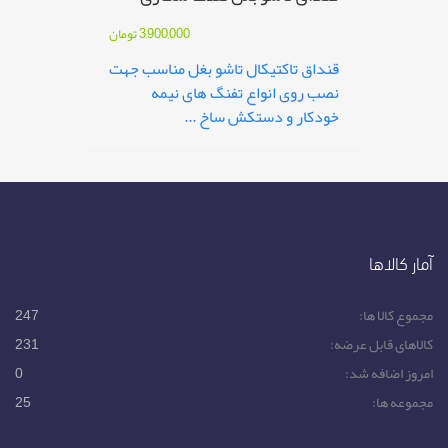
3,900,000
تومان
قنداق تاکتیکال تاشو بغل مناسب جهت
نصب روی انواع تفنگ های نیمه
خودکار و دستکش ساخ ...
آمار کالاها
مجموع کالا ها:
247
کالاهای قابل عرضه:
231
امروز اضافه شد:
0
مجموعه ها:
25