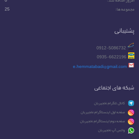
مجموعه ها:
25
پشتیبانی
0912-5086732
0935-6622196
e.hemmatabadi@gmail.com
شبکه های اجتماعی
کانال تلگرام نخجیربان
صفحه اول اینستاگرام نخجیربان
صفحه دوم اینستاگرام نخجیربان
واتس آپ نخجیربان