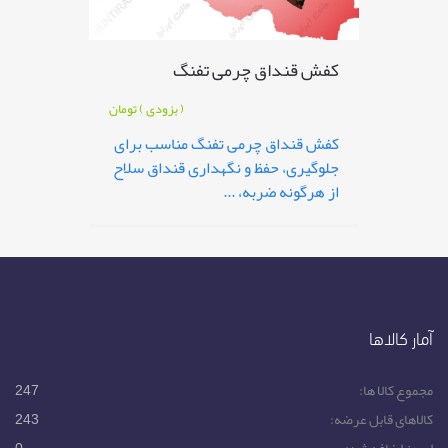
کفش قنداق چرمی تفنگ
( بزودی )
تومان
کفش قنداق چرمی تفنگ مناسب برای
جلوگیری، حفظ و نگهداری قنداق سلاح
از هرگونه ضربه، ...
آمار کالاها
مجموع کالا ها:
247
کالاهای قابل عرضه:
243
امروز اضافه شد:
0