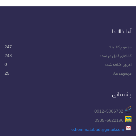
آمار کالاها
مجموع کالا ها:
247
کالاهای قابل عرضه:
243
امروز اضافه شد:
0
مجموعه ها:
25
پشتیبانی
0912-5086732
0935-6622196
e.hemmatabadi@gmail.com