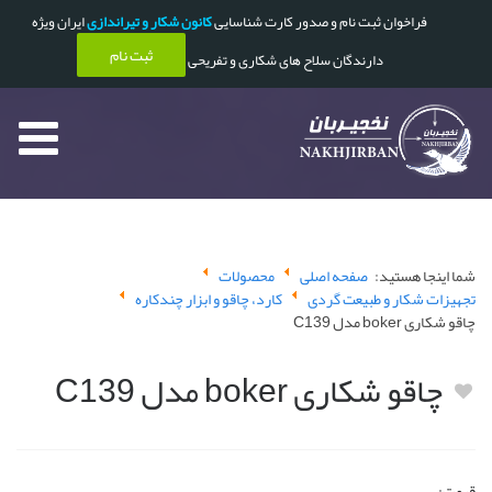
فراخوان ثبت نام و صدور کارت شناسایی
کانون شکار و تیراندازی
ایران ویژه
ثبت نام
دارندگان سلاح های شکاری و تفریحی
شما اینجا هستید:
صفحه اصلی
محصولات
تجهیزات شکار و طبیعت گردی
کارد، چاقو و ابزار چندکاره
چاقو شکاری boker مدل C139
چاقو شکاری boker مدل C139
قیمت: