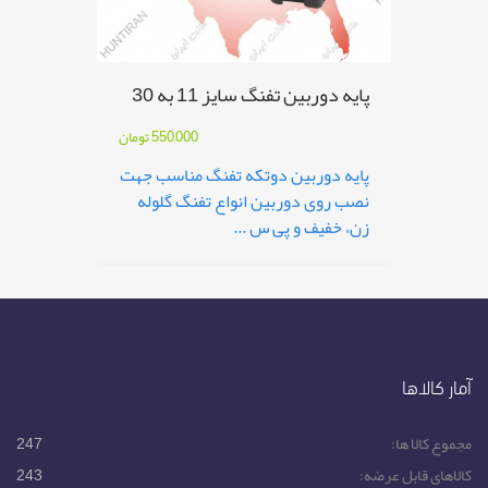
پایه دوربین تفنگ سایز 11 به 30
550,000
تومان
پایه دوربین دوتکه تفنگ مناسب جهت
نصب روی دوربین انواع تفنگ گلوله
زن، خفیف و پی س ...
آمار کالاها
مجموع کالا ها:
247
کالاهای قابل عرضه:
243