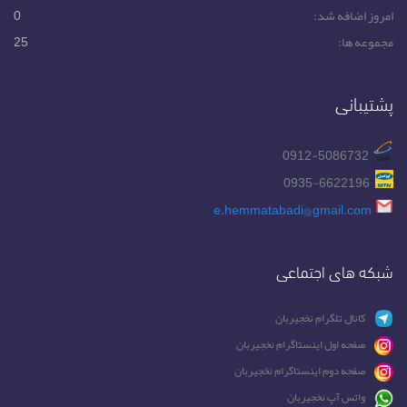
امروز اضافه شد:
0
مجموعه ها:
25
پشتیبانی
0912-5086732
0935-6622196
e.hemmatabadi@gmail.com
شبکه های اجتماعی
کانال تلگرام نخجیربان
صفحه اول اینستاگرام نخجیربان
صفحه دوم اینستاگرام نخجیربان
واتس آپ نخجیربان