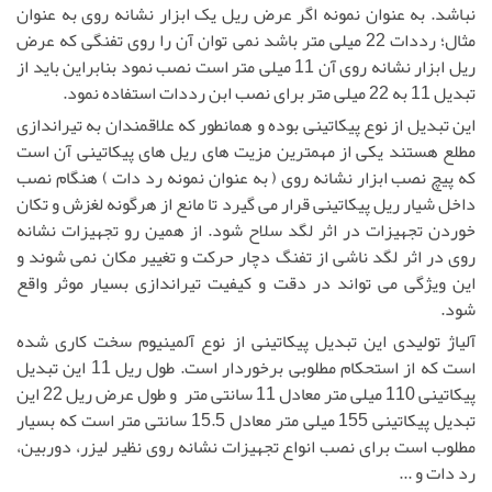
نباشد. به عنوان نمونه اگر عرض ریل یک ابزار نشانه روی به عنوان
مثال؛ رددات 22 میلی متر باشد نمی توان آن را روی تفنگی که عرض
ریل ابزار نشانه روی آن 11 میلی متر است نصب نمود بنابراین باید از
تبدیل 11 به 22 میلی متر برای نصب ابن رددات استفاده نمود.
این تبدیل از نوع پیکاتینی بوده و همانطور که علاقمندان به تیراندازی
مطلع هستند
یکی از مهمترین مزیت های ریل های پیکاتینی آن است
که پیچ نصب ابزار نشانه روی ( به عنوان نمونه رد دات ) هنگام نصب
داخل شیار ریل پیکاتینی قرار می گیرد تا مانع از هرگونه لغزش و تکان
خوردن تجهیزات در اثر لگد سلاح شود. از همین رو تجهیزات نشانه
روی در اثر لگد ناشی از تفنگ دچار حرکت و تغییر مکان نمی شوند و
این ویژگی می تواند در دقت و کیفیت تیراندازی بسیار موثر واقع
شود.
آلیاژ تولیدی این تبدیل پیکاتینی از نوع آلمینیوم سخت کاری شده
است که از استحکام مطلوبی برخوردار است. طول ریل 11 این تبدیل
پیکاتینی 110 میلی متر معادل 11 سانتی متر و طول عرض ریل 22 این
تبدیل پیکاتینی 155 میلی متر معادل 15.5 سانتی متر است که بسیار
مطلوب است برای نصب انواع تجهیزات نشانه روی نظیر لیزر، دوربین،
رد دات و ...