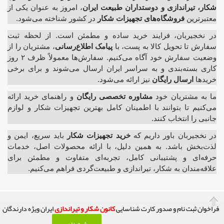
شکار، تیراندازی و دوستداران طبیعت ایران
، امروز به عنوان یکی از
معتبرترین
فروشگاه‌های تجهیزات شکار
در کشور شناخته می‌شود.
در نخجیربان، فرایند خرید ساده و مطمئن است. از لحظه ثبت
سفارش تا تحویل کالا به پست، با
پیامک اطلاع‌رسانی
، مشتریان را از
وضعیت سفارش خود آگاه می‌کنیم. سفارش‌ها معمولاً ظرف ۲ روز
کاری بسته‌بندی و به سراسر ایران ارسال می‌شوند و برای برخی
خریدها
ارسال رایگان
نیز ارائه می‌شود.
ما به مشتریان خود
مشاوره تخصصی رایگان
و راهنمای خرید ارائه
می‌کنیم تا بتوانند با اطمینان کامل بهترین تجهیزات شکار و لوازم
جانبی را انتخاب کنند.
در نخجیربان باور داریم که
خرید تجهیزات شکار
باید سریع، ایمن و
لذت‌بخش باشد. به همین دلیل، با ارائه محصولات اصل، خدمات
حرفه‌ای و پشتیبانی کامل، تجربه‌ای متفاوت و مطمئن برای
علاقه‌مندان به شکار، تیراندازی و طبیعت‌گردی فراهم می‌کنیم.
فراخوان ثبت نام و صدور کارت شناسایی
کانون شکار و تیراندازی
ایران ویژه دارندگان
کلیه حقوق این تارنما محفوظ و متعلق به صاحب امتیاز آن می باشد! (( فعالیت