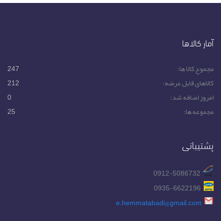
آمار کالاها
مجموع کالا ها:
247
کالاهای قابل عرضه:
212
امروز اضافه شد:
0
مجموعه ها:
25
پشتیبانی
0912-5086732
0935-6622196
e.hemmatabadi@gmail.com