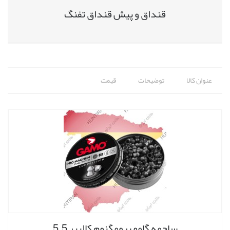
قنداق و پیش قنداق تفنگ
عنوان کالا
توضیحات
قیمت
ساچمه گامو پرومگنوم کالیبر 5.5