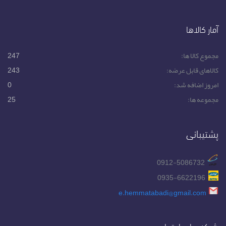
آمار کالاها
مجموع کالا ها:
247
کالاهای قابل عرضه:
243
امروز اضافه شد:
0
مجموعه ها:
25
پشتیبانی
0912-5086732
0935-6622196
e.hemmatabadi@gmail.com
شبکه های اجتماعی