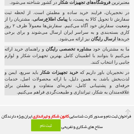
معتبرترین
فروشگاه‌های تجهیزات شکار
در کشور شناخته می‌شود.
در نخجیربان، فرایند خرید ساده و مطمئن است. از لحظه ثبت
سفارش تا تحویل کالا به پست، با
پیامک اطلاع‌رسانی
، مشتریان را از
وضعیت سفارش خود آگاه می‌کنیم. سفارش‌ها معمولاً ظرف ۲ روز
کاری بسته‌بندی و به سراسر ایران ارسال می‌شوند و برای برخی
خریدها
ارسال رایگان
نیز ارائه می‌شود.
ما به مشتریان خود
مشاوره تخصصی رایگان
و راهنمای خرید ارائه
می‌کنیم تا بتوانند با اطمینان کامل بهترین تجهیزات شکار و لوازم
جانبی را انتخاب کنند.
در نخجیربان باور داریم که
خرید تجهیزات شکار
باید سریع، ایمن و
لذت‌بخش باشد. به همین دلیل، با ارائه محصولات اصل، خدمات
حرفه‌ای و پشتیبانی کامل، تجربه‌ای متفاوت و مطمئن برای
علاقه‌مندان به شکار، تیراندازی و طبیعت‌گردی فراهم می‌کنیم.
فراخوان ثبت نام و صدور کارت شناسایی
کانون شکار و تیراندازی
ایران ویژه دارندگان
کلیه حقوق این تارنما محفوظ و متعلق به صاحب امتیاز آن می باشد! (( فعالیت
ثبت نام
سلاح های شکاری و تفریحی
این سایت تابع قوانین حاکم بر نظام جمهوری اسلامی ایران می باشد.))