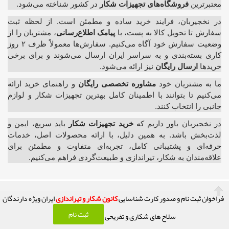
معتبرترین
فروشگاه‌های تجهیزات شکار
در کشور شناخته می‌شود.
در نخجیربان، فرایند خرید ساده و مطمئن است. از لحظه ثبت
سفارش تا تحویل کالا به پست، با
پیامک اطلاع‌رسانی
، مشتریان را از
وضعیت سفارش خود آگاه می‌کنیم. سفارش‌ها معمولاً ظرف ۲ روز
کاری بسته‌بندی و به سراسر ایران ارسال می‌شوند و برای برخی
خریدها
ارسال رایگان
نیز ارائه می‌شود.
ما به مشتریان خود
مشاوره تخصصی رایگان
و راهنمای خرید ارائه
می‌کنیم تا بتوانند با اطمینان کامل بهترین تجهیزات شکار و لوازم
جانبی را انتخاب کنند.
در نخجیربان باور داریم که
خرید تجهیزات شکار
باید سریع، ایمن و
لذت‌بخش باشد. به همین دلیل، با ارائه محصولات اصل، خدمات
حرفه‌ای و پشتیبانی کامل، تجربه‌ای متفاوت و مطمئن برای
علاقه‌مندان به شکار، تیراندازی و طبیعت‌گردی فراهم می‌کنیم.
فراخوان ثبت نام و صدور کارت شناسایی
کانون شکار و تیراندازی
ایران ویژه دارندگان
کلیه حقوق این تارنما محفوظ و متعلق به صاحب امتیاز آن می باشد! (( فعالیت
ثبت نام
سلاح های شکاری و تفریحی
این سایت تابع قوانین حاکم بر نظام جمهوری اسلامی ایران می باشد.))