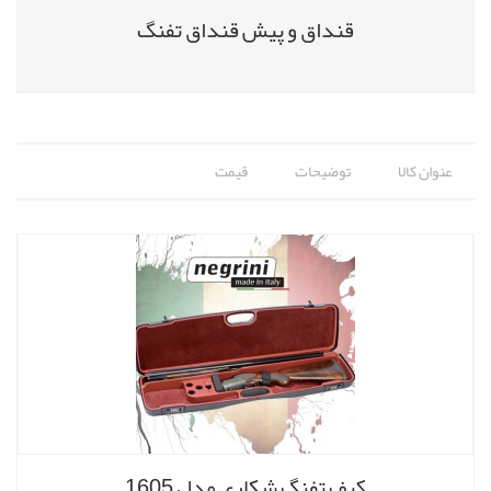
قنداق و پیش قنداق تفنگ
عنوان کالا
توضیحات
قیمت
کیف تفنگ شکاری مدل 1605