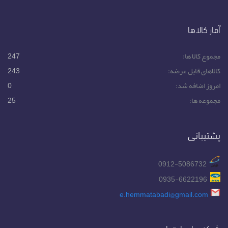
آمار کالاها
مجموع کالا ها:
247
کالاهای قابل عرضه:
243
امروز اضافه شد:
0
مجموعه ها:
25
پشتیبانی
0912-5086732
0935-6622196
e.hemmatabadi@gmail.com
شبکه های اجتماعی