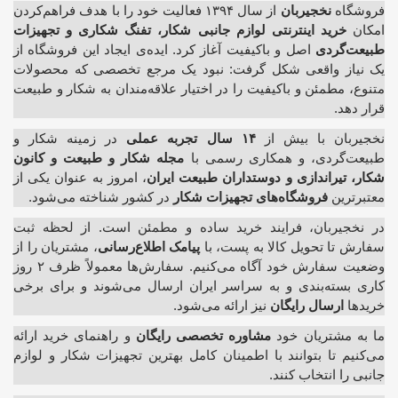
فروشگاه
نخجیربان
از سال ۱۳۹۴ فعالیت خود را با هدف فراهم‌کردن
امکان
خرید اینترنتی لوازم جانبی شکار، تفنگ شکاری و تجهیزات
طبیعت‌گردی
اصل و باکیفیت آغاز کرد. ایده‌ی ایجاد این فروشگاه از
یک نیاز واقعی شکل گرفت: نبود یک مرجع تخصصی که محصولات
متنوع، مطمئن و باکیفیت را در اختیار علاقه‌مندان به شکار و طبیعت
قرار دهد.
نخجیربان با بیش از
۱۴ سال تجربه عملی
در زمینه شکار و
طبیعت‌گردی، و همکاری رسمی با
مجله شکار و طبیعت و کانون
شکار، تیراندازی و دوستداران طبیعت ایران
، امروز به عنوان یکی از
معتبرترین
فروشگاه‌های تجهیزات شکار
در کشور شناخته می‌شود.
در نخجیربان، فرایند خرید ساده و مطمئن است. از لحظه ثبت
سفارش تا تحویل کالا به پست، با
پیامک اطلاع‌رسانی
، مشتریان را از
وضعیت سفارش خود آگاه می‌کنیم. سفارش‌ها معمولاً ظرف ۲ روز
کاری بسته‌بندی و به سراسر ایران ارسال می‌شوند و برای برخی
خریدها
ارسال رایگان
نیز ارائه می‌شود.
ما به مشتریان خود
مشاوره تخصصی رایگان
و راهنمای خرید ارائه
می‌کنیم تا بتوانند با اطمینان کامل بهترین تجهیزات شکار و لوازم
جانبی را انتخاب کنند.