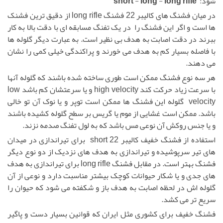
شود:
long rifle
-
long
-
short
در میان فشنگ های کالیبر 22 فشنگ long rifle از دقیق ترین فشنک
ها است و اگر این فشنگ را در یک تفنگ مسابقه ای با دقت بالا به کار
ببرند در دقت اصابت به هدف بی نظیر است. به عبارت دیگر گلوله ها
با فاصله بسیار کم به هدف می خورند و پراکندگی خیلی کمی را نشان
می دهند.
هر سه نوع فشنگ ممکن است طوری ساخته شده باشند که گلوله آنها
با سرعت زیاد حرکت کند high velocity و یا سرعتشان کم باشد low
velocity گلوله این فشنگ ها ممکن است توپر و یا نوک آن تو خالی
باشد. ممکن است غشایی از موم یا گریس بر سطح گلوله کشیده باشند
و یا جنس روکش آن نوعی مس باشد که به لول تفنگ صدمه نزند.
استفاده از فشنگ خفیف کالیبر 22 short برای تیراندازی در میدان
های تیر سرپوشیده و تیراندازی به هدف های نزدیک از دو نوع دیگر
فشنگ بهتر است. در مقابل فشنگ long rifle
برای تیراندازی به هدف
های جدی و یا شکار حیوانات کوچک بیشتر مناسبت دارد و نوعی از آن
گلوله اش در لحظه اصابت به هدف باز و شکفته می شود که حیوان را
سریع تر می کشد.
فشنگ خفیف برای کشوری مثل ایران که قوانین بسیار دست و پاگیر