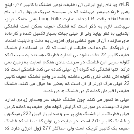
۲۲LR ویا نام رایج ایرانی آن «خفیف» نوعی فشنگ با کالیبر ۰٫۲۲ اینچ
یعنی ۵٫۶ میلیمتر می‌باشد که در سیستم متریک می‌توان آنرا با نام
5.6x15mm یافت. LR مخفف عبارت Long Rifle یعنی «تفنگ دراز»
می‌باشد. لازم به ذکر است که فشنگ خفیف ممکن است فشنگی
ابتدایی به نظر بیاید ولی از خیلی جهات بسیار تکمیل شده و کارخانه
های سازنده آن از هیچ تلاشی برای افزودن به دقت و قابلیت اعتماد
آن فروگذار نکرده اند. حقیقت آن است که اگر در استفاده از فشنگ
خفیف کالیبر 22 دقت نشود بی اندازه خطرناک هستند به سبب آنکه
گلوله سربی این فشنگ در سرعت عادی هنگام اصابت به زمین نمی
ترکد، تنها فشنگی که گلوله آن خیلی کمانه می کند فشنگی است که
گلوله اش غلاف فلزی کامل داشته باشد در واقع فشنگ خفیف کالیبر
22 خیلی مرگ آورتر از آن است که بعضی ها خیال می کنند. فشنگ
خفیف را قهرمان کمانه کردن فشنگ ها می نامند.
خیلی ها تصور می کنند چون فشنگ خفیف سر وصدای زیادی ندارد
خطرناک نیست، در صورتی که گرایش گلوله های خفیف به کمانه کردن
خیلی خطرناک تر از فشنگ های پر سر و صدایی از قبیل 222 رمینگتون
و فشنگ کالیبر 270 است. در نهایت می توان گفت با اینکه فشنگ
خفیف یک کالیبر کوچک است ولی حداکثر 277 ژول انرژی دارد که