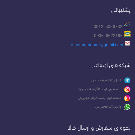
پشتیبانی
0912-5086732
0935-6622196
e.hemmatabadi@gmail.com
شبکه های اجتماعی
کانال تلگرام نخجیربان
صفحه اول اینستاگرام نخجیربان
صفحه دوم اینستاگرام نخجیربان
واتس آپ نخجیربان
نحوه ی سفارش و ارسال کالا