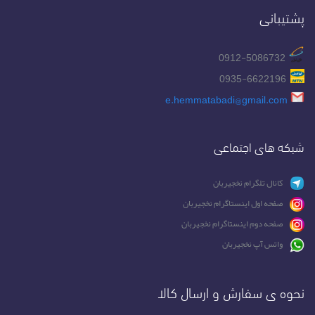
پشتیبانی
0912-5086732
0935-6622196
e.hemmatabadi@gmail.com
شبکه های اجتماعی
کانال تلگرام نخجیربان
صفحه اول اینستاگرام نخجیربان
صفحه دوم اینستاگرام نخجیربان
واتس آپ نخجیربان
نحوه ی سفارش و ارسال کالا