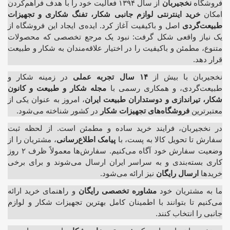
فروشگاه
نخجیربان
از سال ۱۳۹۴ فعالیت خود را با هدف فراهم‌کردن
امکان
خرید اینترنتی لوازم جانبی شکار، تفنگ شکاری و تجهیزات
طبیعت‌گردی
اصل و باکیفیت آغاز کرد. ایده‌ی ایجاد این فروشگاه از
یک نیاز واقعی شکل گرفت: نبود یک مرجع تخصصی که محصولات
متنوع، مطمئن و باکیفیت را در اختیار علاقه‌مندان به شکار و طبیعت
قرار دهد.
نخجیربان با بیش از
۱۴ سال تجربه عملی
در زمینه شکار و
طبیعت‌گردی، و همکاری رسمی با
مجله شکار و طبیعت و کانون
شکار، تیراندازی و دوستداران طبیعت ایران
، امروز به عنوان یکی از
معتبرترین
فروشگاه‌های تجهیزات شکار
در کشور شناخته می‌شود.
در نخجیربان، فرایند خرید ساده و مطمئن است. از لحظه ثبت
سفارش تا تحویل کالا به پست، با
پیامک اطلاع‌رسانی
، مشتریان را از
وضعیت سفارش خود آگاه می‌کنیم. سفارش‌ها معمولاً ظرف ۲ روز
کاری بسته‌بندی و به سراسر ایران ارسال می‌شوند و برای برخی
خریدها
ارسال رایگان
نیز ارائه می‌شود.
ما به مشتریان خود
مشاوره تخصصی رایگان
و راهنمای خرید ارائه
می‌کنیم تا بتوانند با اطمینان کامل بهترین تجهیزات شکار و لوازم
جانبی را انتخاب کنند.