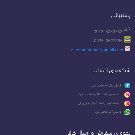
پشتیبانی
0912-5086732
0935-6622196
e.hemmatabadi@gmail.com
شبکه های اجتماعی
کانال تلگرام نخجیربان
صفحه اول اینستاگرام نخجیربان
صفحه دوم اینستاگرام نخجیربان
واتس آپ نخجیربان
نحوه ی سفارش و ارسال کالا