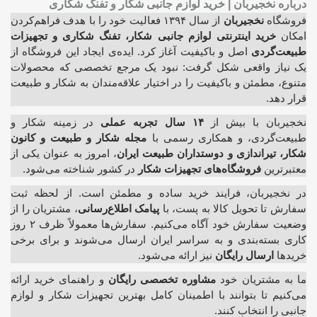
درباره نخجیربان | خرید لوازم جانبی شکار و تفنگ شکاری
فروشگاه
نخجیربان
از سال ۱۳۹۴ فعالیت خود را با هدف فراهم‌کردن
امکان
خرید اینترنتی لوازم جانبی شکار، تفنگ شکاری و تجهیزات
طبیعت‌گردی
اصل و باکیفیت آغاز کرد. ایده‌ی ایجاد این فروشگاه از
یک نیاز واقعی شکل گرفت: نبود یک مرجع تخصصی که محصولات
متنوع، مطمئن و باکیفیت را در اختیار علاقه‌مندان به شکار و طبیعت
قرار دهد.
نخجیربان با بیش از
۱۴ سال تجربه عملی
در زمینه شکار و
طبیعت‌گردی، و همکاری رسمی با
مجله شکار و طبیعت و کانون
شکار، تیراندازی و دوستداران طبیعت ایران
، امروز به عنوان یکی از
معتبرترین
فروشگاه‌های تجهیزات شکار
در کشور شناخته می‌شود.
در نخجیربان، فرایند خرید ساده و مطمئن است. از لحظه ثبت
سفارش تا تحویل کالا به پست، با
پیامک اطلاع‌رسانی
، مشتریان را از
وضعیت سفارش خود آگاه می‌کنیم. سفارش‌ها معمولاً ظرف ۲ روز
کاری بسته‌بندی و به سراسر ایران ارسال می‌شوند و برای برخی
خریدها
ارسال رایگان
نیز ارائه می‌شود.
ما به مشتریان خود
مشاوره تخصصی رایگان
و راهنمای خرید ارائه
می‌کنیم تا بتوانند با اطمینان کامل بهترین تجهیزات شکار و لوازم
جانبی را انتخاب کنند.