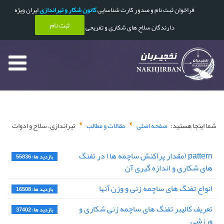
فراخوان ثبت نام و صدور کارت شناسایی
کانون شکار و تیراندازی
ایران ویژه
ثبت نام
دارندگان سلاح های شکاری و تفریحی
شما اینجا هستید:
صفحه اصلی
مقالات و مطالب
تیراندازی، سلاح و ادوات
pattern (مقدار پراکنش ساچمه ها) در تفنگ
بازدید ها: 55836
های شکاری و اندازه گیری آن
انواع تفنگ های ساچمه زنی و وزن آنها
بازدید ها: 16508
تعریف کالیبر تفنگ های ساچمه زنی شکاری و
بازدید ها: 37402
ورزشی